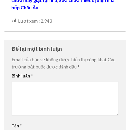
chữa máy giặt tại nhà
,
Sửa chữa thiết bị điện nhà
bếp Châu Âu
.
Lượt xem :
2.943
Để lại một bình luận
Email của bạn sẽ không được hiển thị công khai.
Các
trường bắt buộc được đánh dấu
*
Bình luận
*
Tên
*