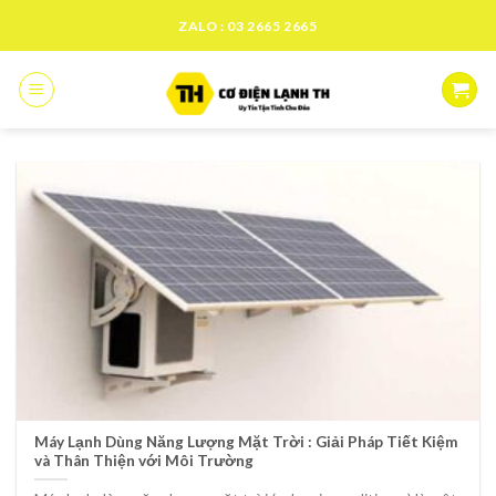
Skip
ZALO : 03 2665 2665
to
content
Máy Lạnh Dùng Năng Lượng Mặt Trời : Giải Pháp Tiết Kiệm
và Thân Thiện với Môi Trường