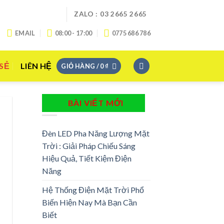
ZALO : 03 2665 2665
EMAIL
08:00 - 17:00
0775 686 786
 SẺ
LIÊN HỆ
GIỎ HÀNG /
0
₫
BÀI VIẾT MỚI
Đèn LED Pha Năng Lượng Mặt
Trời : Giải Pháp Chiếu Sáng
Hiệu Quả, Tiết Kiệm Điện
Năng
Hệ Thống Điện Mặt Trời Phổ
Biến Hiện Nay Mà Bạn Cần
Biết