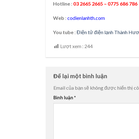
Hotline
:
03 2665 2665 – 0775 686 786
Web
:
codienlanhth.com
You tube
:
Điện tử điện lạnh Thành Hư
Lượt xem :
244
Để lại một bình luận
Email của bạn sẽ không được hiển thị cô
Bình luận
*