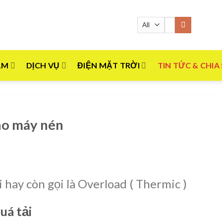
Tìm
kiếm:
ẨM
DỊCH VỤ
ĐIỆN MẶT TRỜI
TIN TỨC & CHIA
cho máy nén
i hay còn gọi là Overload ( Thermic )
uá tải