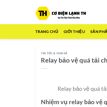
Skip
to
content
TRANG CHỦ
GIỚI THIỆU
SẢN PH
TIN TỨC & CHIA SẺ
Relay bảo vệ quá tải 
Relay bảo vệ quá tả
Nhiệm vụ relay bảo vệ q