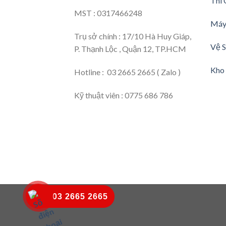
Thi 
MST : 0317466248
Máy
Trụ sở chính : 17/10 Hà Huy Giáp,
Vệ S
P. Thạnh Lộc , Quận 12, TP.HCM
Kho 
Hotline : 03 2665 2665 ( Zalo )
Kỹ thuật viên : 0775 686 786
03 2665 2665