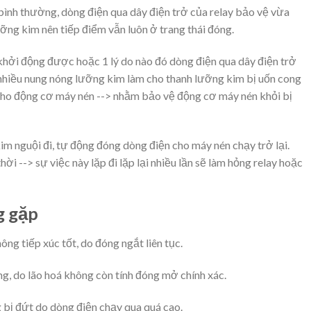
bình thường, dòng điện qua dây điện trở của relay bảo vệ vừa
ưỡng kim nên tiếp điểm vẫn luôn ở trang thái đóng.
 khởi động được hoặc 1 lý do nào đó dòng điện qua dây điện trở
a nhiều nung nóng lưỡng kim làm cho thanh lưỡng kim bị uốn cong
cho động cơ máy nén --> nhằm bảo vệ động cơ máy nén khỏi bị
kim nguội đi, tự động đóng dòng điện cho máy nén chạy trở lại.
ời --> sự việc này lặp đi lặp lại nhiều lần sẽ làm hỏng relay hoặc
 gặp
ông tiếp xúc tốt, do đóng ngắt liên tục.
ng, do lão hoá không còn tính đóng mở chính xác.
 bị đứt do dòng điện chạy qua quá cao.