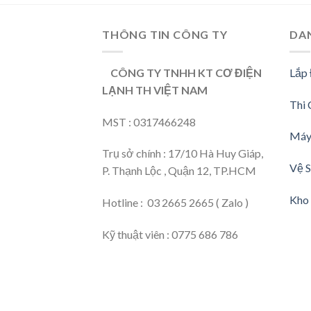
THÔNG TIN CÔNG TY
DA
CÔNG TY TNHH KT CƠ ĐIỆN
Lắp
LẠNH TH VIỆT NAM
Thi 
MST : 0317466248
Máy
Trụ sở chính : 17/10 Hà Huy Giáp,
Vệ S
P. Thạnh Lộc , Quận 12, TP.HCM
Kho 
Hotline : 03 2665 2665 ( Zalo )
Kỹ thuật viên : 0775 686 786