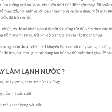
 giảm xuống quá xa. Ví dụ như nếu thời tiết đột ngột thay đổi hoặc
độ thay đổi, nơi những nơi ban ngày nóng và đêm lạnh. Một máy lạ
nước đã trở nên đủ.
u nhiệt, do đó nó không phải là một ý tưởng tốt để kèm theo các th
 đồ trang trí khác, trừ khi đồ trang trí này là rất thoáng mát.
n thường nhận được nhiều lời khuyên là mua một máy làm lạnh công
t đủ lớn, bởi thời gian sử dụng lâu bền và đỡ mất thời gian để nâ
Y LÀM LẠNH NƯỚC ?
loại máy làm lạnh nước hồ cá kiểng:
y của nhà sản suất.
nh mà khách hàng yêu cầu.