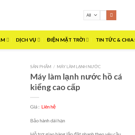
Tìm
kiếm:
ẨM
DỊCH VỤ
ĐIỆN MẶT TRỜI
TIN TỨC & CHIA
SẢN PHẨM
/
MÁY LÀM LẠNH NƯỚC
Máy làm lạnh nước hồ cá
kiểng cao cấp
Giá :
Liên hệ
Bảo hành dài hạn
Hỗ trợ giao hàng lắp đặt nhanh theo yêu cầu.