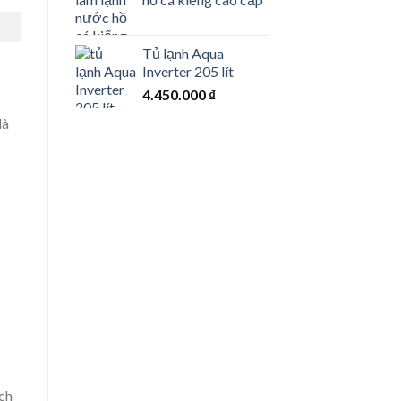
Tủ lạnh Aqua
Inverter 205 lít
4.450.000
₫
là
ch