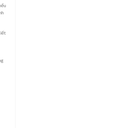
 nếu
nh
iết
ng