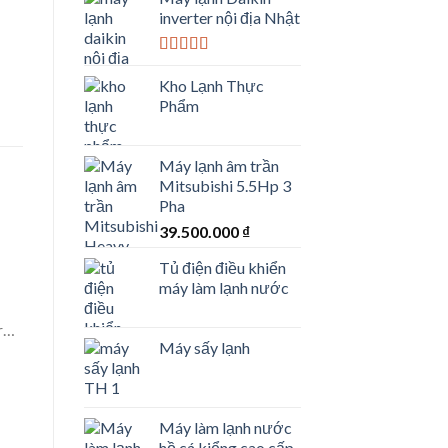
inverter nội địa Nhật
Được xếp
hạng
5.00
5
Kho Lạnh Thực
sao
Phẩm
Máy lạnh âm trần
Mitsubishi 5.5Hp 3
Pha
39.500.000
₫
Tủ điện điều khiển
máy làm lạnh nước
er…
Máy sấy lạnh
Máy làm lạnh nước
hồ cá kiểng cao cấp