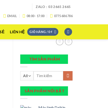
ZALO : 03 2665 2665
EMAIL
08:00 - 17:00
0775 686 786
 SẺ
LIÊN HỆ
GIỎ HÀNG /
0
₫
TÌM SẢN PHẨM
Tìm
kiếm:
SẢN PHẨM NỔI BẬT
Máy lạnh Daikin