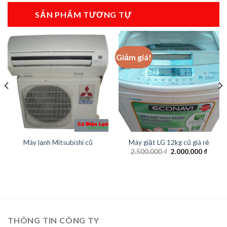
SẢN PHẨM TƯƠNG TỰ
Giảm giá!
Máy lạnh Mitsubishi cũ
Máy giặt LG 12kg cũ giá rẻ
Giá
Giá
2.500.000
₫
2.000.000
₫
gốc
hiện
là:
tại
2.500.000 ₫.
là:
0.000 ₫.
2.000.
THÔNG TIN CÔNG TY