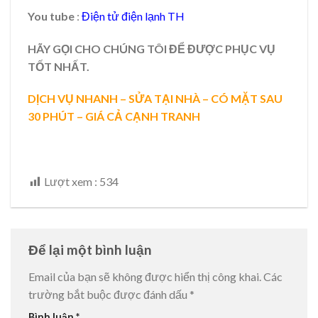
You tube
:
Điện tử điện lạnh TH
HÃY GỌI CHO CHÚNG TÔI ĐỂ ĐƯỢC PHỤC VỤ
TỐT NHẤT.
DỊCH VỤ NHANH – SỬA TẠI NHÀ – CÓ MẶT SAU
30 PHÚT – GIÁ CẢ CẠNH TRANH
Lượt xem :
534
Để lại một bình luận
Email của bạn sẽ không được hiển thị công khai.
Các
trường bắt buộc được đánh dấu
*
Bình luận
*