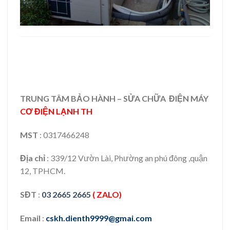
TRUNG TÂM BẢO HÀNH – SỬA CHỮA ĐIỆN MÁY
CƠ ĐIỆN LẠNH TH
MST
: 0317466248
Địa chỉ
: 339/12 Vườn Lài, Phường an phú đông ,quận
12, TPHCM.
SĐT
:
03 2665 2665
( ZALO)
Email
:
cskh.dienth9999@gmai.com