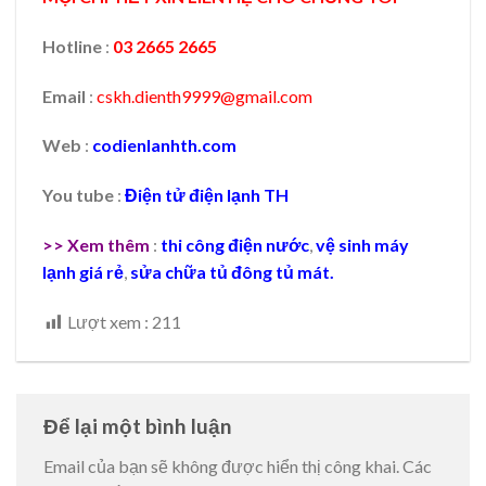
Hotline
:
03 2665 2665
Email
:
cskh.dienth9999@gmail.com
Web
:
codienlanhth.com
You tube
:
Điện tử điện lạnh TH
>> Xem thêm
:
thi công điện nước
,
vệ sinh máy
lạnh giá rẻ
,
sửa chữa tủ đông tủ mát.
Lượt xem :
211
Để lại một bình luận
Email của bạn sẽ không được hiển thị công khai.
Các