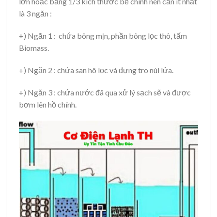
lớn hoặc bằng 1/3 kích thước bể chính nên cần ít nhất
là 3 ngăn :
+) Ngăn 1 : chứa bông mịn, phần bông lọc thô, tấm
Biomass.
+) Ngăn 2 : chứa san hô lọc và đựng tro núi lửa.
+) Ngăn 3 : chứa nước đã qua xử lý sạch sẽ và được
bơm lên hồ chính.