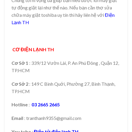
Chúng tôi hi vọng đã giúp bạn hiểu được lỗi máy giặt
tự động giặt lại như thế nào. Nếu bạn cần thợ sửa
chữa máy giặt toshiba uy tín thì hãy liên hệ với
Điện
Lạnh TH
CƠ ĐIỆN LẠNH TH
Cơ Sở 1
: 339/12 Vườn Lài, P. An Phú Đông , Quận 12,
TP.HCM
Cơ Sở 2
: 149 C Bình Quới, Phường 27, Bình Thạnh,
TP.HCM
Hotline
:
03 2665 2665
Email
: tranthanh9355@gmail.com
You tube
:
Điện tử điện lạnh TH