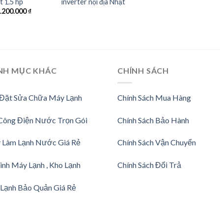
t 1.5 hp
inverter nội địa Nhật
iá
Giá
.200.000
₫
ốc
hiện
à:
tại
.500.000 ₫.
là:
6.200.000 ₫.
NH MỤC KHÁC
CHÍNH SÁCH
 Đặt Sửa Chữa Máy Lạnh
Chính Sách Mua Hàng
Công Điện Nước Trọn Gói
Chính Sách Bảo Hành
 Làm Lạnh Nước Giá Rẻ
Chính Sách Vận Chuyển
inh Máy Lạnh , Kho Lạnh
Chính Sách Đổi Trả
Lạnh Bảo Quản Giá Rẻ