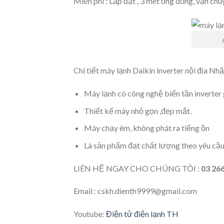
Miễn phí : Lắp đặt , 3 mét ống đồng, vận chu
Chi tiết máy lạnh Daikin inverter nội địa Nhậ
Máy lạnh có công nghệ biến tần inverter 
Thiết kế máy nhỏ gọn ,đẹp mắt.
Máy chạy êm, không phát ra tiếng ồn
Là sản phẩm đạt chất lượng theo yêu cầu
LIÊN HỆ NGAY CHO CHÚNG TÔI :
03 266
Email : cskh.dienth9999@gmail.com
Youtube:
Điện tử điện lạnh TH