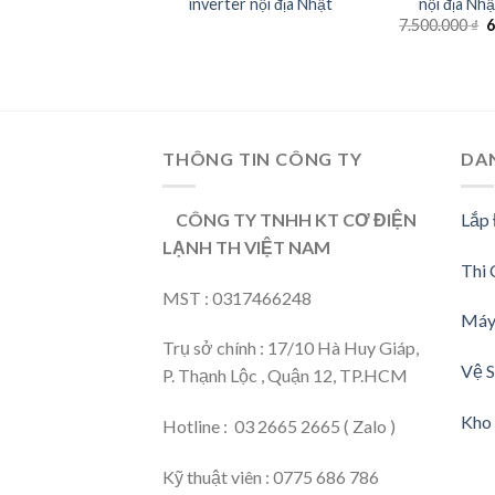
inverter nội địa Nhật
nội địa Nhậ
G
7.500.000
₫
6
g
l
7
THÔNG TIN CÔNG TY
DA
CÔNG TY TNHH KT CƠ ĐIỆN
Lắp
LẠNH TH VIỆT NAM
Thi 
MST : 0317466248
Máy
Trụ sở chính : 17/10 Hà Huy Giáp,
Vệ S
P. Thạnh Lộc , Quận 12, TP.HCM
Kho 
Hotline : 03 2665 2665 ( Zalo )
Kỹ thuật viên : 0775 686 786