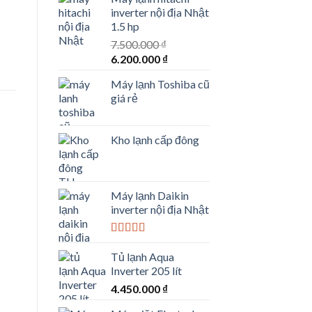
inverter nội địa Nhật
1.5 hp
7.500.000
₫
Giá
Giá
6.200.000
₫
gốc
hiện
Máy lạnh Toshiba cũ
là:
tại
giá rẻ
7.500.000 ₫.
là:
6.200.000 ₫.
Kho lạnh cấp đông
Máy lạnh Daikin
inverter nội địa Nhật
Được xếp
hạng
5.00
5
Tủ lạnh Aqua
sao
Inverter 205 lít
4.450.000
₫