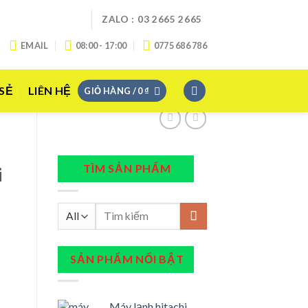
ZALO : 03 2665 2665
EMAIL
08:00 - 17:00
0775 686 786
 SẺ
LIÊN HỆ
GIỎ HÀNG /
0
₫
TÌM SẢN PHẨM
i
Tìm
kiếm:
SẢN PHẨM NỔI BẬT
Máy lạnh hitachi