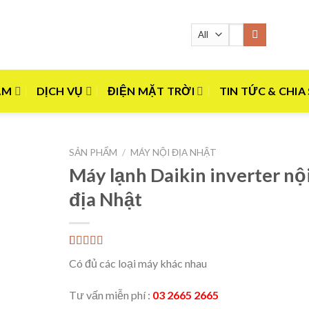
Tìm
kiếm:
ẨM
DỊCH VỤ
ĐIỆN MẶT TRỜI
TIN TỨC & CHIA
SẢN PHẨM
/
MÁY NỘI ĐỊA NHẬT
Máy lạnh Daikin inverter nộ
địa Nhật
5.00
1
trên 5
Có đủ các loại máy khác nhau
dựa trên
đánh giá
Tư vấn miễn phí :
03 2665 2665